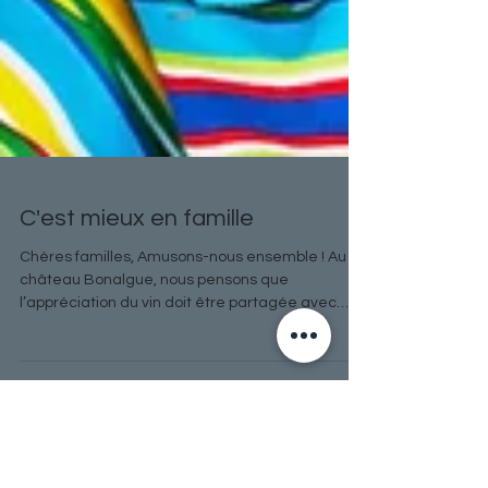
C'est mieux en famille
Chères familles, Amusons-nous ensemble ! Au
château Bonalgue, nous pensons que
l’appréciation du vin doit être partagée avec
ceux qu’on...